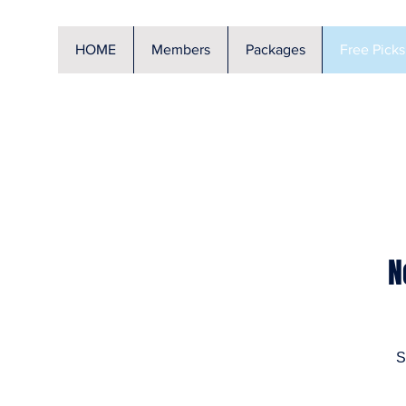
HOME
Members
Packages
Free Picks
N
S