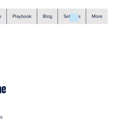
p
Playbook
Blog
Settings
More
he
r.